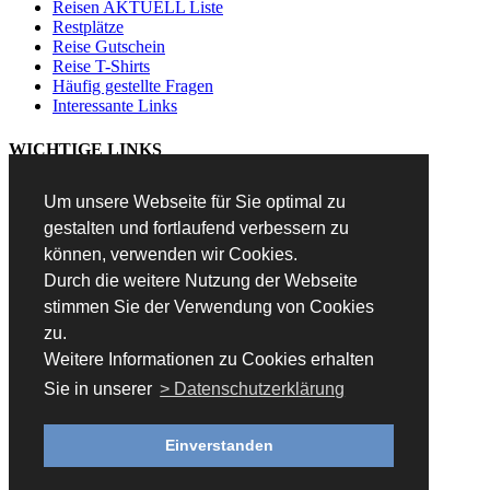
Reisen AKTUELL Liste
Restplätze
Reise Gutschein
Reise T-Shirts
Häufig gestellte Fragen
Interessante Links
WICHTIGE LINKS
Kontakt
Um unsere Webseite für Sie optimal zu
Unsere AGB
gestalten und fortlaufend verbessern zu
AGB für Tagestouren
Impressum
können, verwenden wir Cookies.
Datenschutz
Durch die weitere Nutzung der Webseite
Sitemap
stimmen Sie der Verwendung von Cookies
zu.
ÖFFNUNGSZEITEN
Weitere Informationen zu Cookies erhalten
Montag - Freitag:
Sie in unserer
> Datenschutzerklärung
10:00 - 12:00 Uhr und
14:00 - 17:00 Uhr
Einverstanden
Samstag: geschlossen